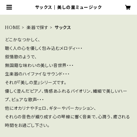
サックス | 美しの里ミュージック
HOME
楽器で探す
サックス
どこかなつかしく、
聴く人の心を優しく包み込むメロディ・・・
叙情歌のようで、
無国籍な味わいの美しい音世界・・・
生楽器のハイファイなサウンド・・・
それが『美しの里』シリーズです。
優しく澄んだピアノ、情感あふれるバイオリン、繊細で美しいハー
プ、ピュアな歌声・・・
他にオカリナやチェロ、ギターやパーカッション、
それらの音色が織り成す心の琴線に響く音楽で、心潤う、癒される
時間をお過ごし下さい。