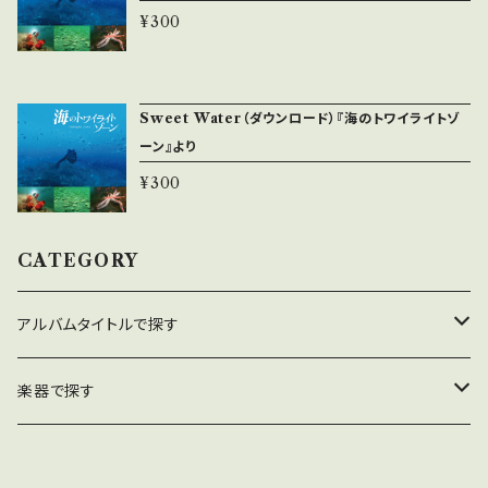
¥300
Sweet Water（ダウンロード）『海のトワイライトゾ
ーン』より
¥300
CATEGORY
アルバムタイトルで探す
美しの里〜四季
楽器で探す
海のトワイライトゾーン
ピアノ