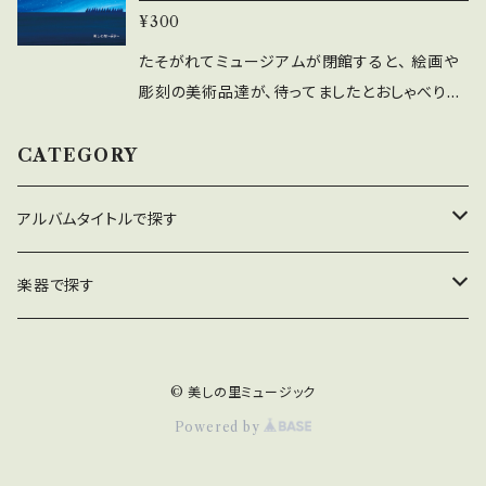
¥300
／黒石ひとみ ©️Kim Co.,Ltd.
たそがれてミュージアムが閉館すると、 絵画や
彫刻の美術品達が、待ってましたとおしゃべりし
始めます。 「きょうも大勢来てくれたね」「同じポ
ーズで疲れちゃったよ」 さあ、宴が終わると、そろ
CATEGORY
そろお休み時間へ。「明日もみんなを楽しませよ
うね」（ライナーノーツより）パーカッション／梯
アルバムタイトルで探す
郁夫 レコーディング／Kim Studio 作曲／
黒石ひとみ ©️Kim Co.,Ltd.
美しの里〜四季
楽器で探す
海のトワイライトゾーン
ピアノ
© 美しの里ミュージック
Blue Bird Blue
ハープ
Powered by
ギター