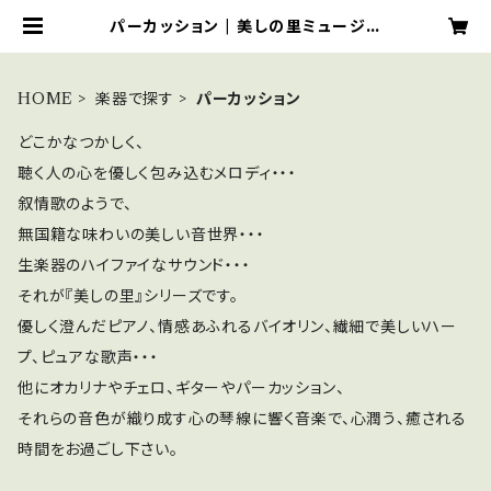
パーカッション | 美しの里ミュージッ
ク
HOME
楽器で探す
パーカッション
どこかなつかしく、
聴く人の心を優しく包み込むメロディ・・・
叙情歌のようで、
無国籍な味わいの美しい音世界・・・
生楽器のハイファイなサウンド・・・
それが『美しの里』シリーズです。
優しく澄んだピアノ、情感あふれるバイオリン、繊細で美しいハー
プ、ピュアな歌声・・・
他にオカリナやチェロ、ギターやパーカッション、
それらの音色が織り成す心の琴線に響く音楽で、心潤う、癒される
時間をお過ごし下さい。