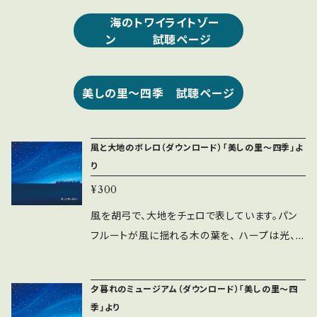
海のトワイライトゾー
ン 試聴ページ
美しの里〜四季 試聴ページ
風と大地のボレロ（ダウンロード）「美しの里〜四季」よ
り
¥300
風を胡弓で、大地をチェロで表しています。パン
フルートが風に揺れる木の葉を、 ハープは光、パ
ーカッションは砂塵と、自然の豊かな饗宴です。
（ライナーノーツより） 二胡／篠崎正嗣 チェロ
夕暮れのミュージアム（ダウンロード）「美しの里〜四
／堀沢真己 パンフルート／旭孝 ハープ／朝
季」より
川朋之 レコーディング／Kim Studio 作曲