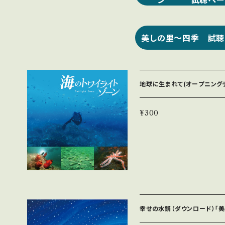
ン 試聴ペー
美しの里〜四季 試聴
地球に生まれて(オープニングテ
より
¥300
幸せの水鏡（ダウンロード）「