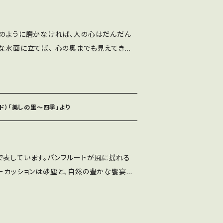
鏡のように磨かなければ、人の心はだんだん
いな水面に立てば、 心の奥までも見えてきそ
り） ハープ／朝川朋之 ボイス／黒石ひと
コーダー／旭孝 ピアノ／西村由紀江 レコ
ド）「美しの里〜四季」より
で表しています。パンフルートが風に揺れる
パーカッションは砂塵と、自然の豊かな饗宴で
） 二胡／篠崎正嗣 チェロ／堀沢真己 パン
川朋之 レコーディング／Kim Studio
Co.,Ltd.