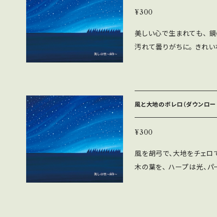
¥300
美しい心で生まれても、 
汚れて曇りがちに。 きれ
うです。（ライナーノーツよ
み 二胡／篠崎正嗣 リ
ーディング／Kim Studio 作曲／黒石ひとみ ©️Kim Co.,Ltd. K
MES07032
風と大地のボレロ（ダウンロー
¥300
風を胡弓で、大地をチェロ
木の葉を、 ハープは光、
す。 （ライナーノーツより
フルート／旭孝 ハープ／朝
作曲／黒石ひとみ ©️Kim 