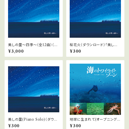
美しの里〜四季〜（全12曲）（ダ
桜花火（ダウンロード）「美しの
ウンロード）
里〜四季」より
¥3,000
¥300
美しの里(Piano Solo)（ダウン
地球に生まれて(オープニングテ
ロード）「美しの里〜四季」より
ーマ)（ダウンロード）『海のトワ
¥300
¥300
イライトゾーン』より