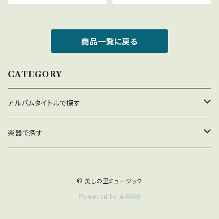
商品一覧に戻る
CATEGORY
アルバムタイトルで探す
美しの里〜四季
楽器で探す
海のトワイライトゾーン
ピアノ
© 美しの里ミュージック
Blue Bird Blue
ハープ
Powered by