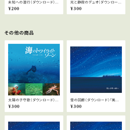
未知への潜行（ダウンロード）
光と静寂のデュオ（ダウンロー
『海のトワイライトゾーン』より
ド）『海のトワイライトゾーン』よ
¥200
¥300
り
その他の商品
太陽の子守歌（ダウンロード）
雪の回廊（ダウンロード）「美し
『海のトワイライトゾーン』より
の里〜四季」より
¥300
¥300