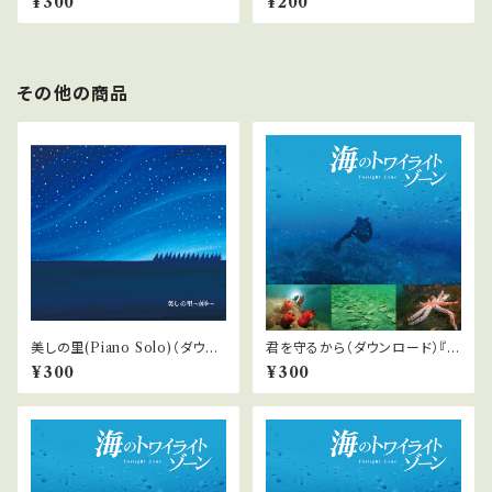
¥300
¥200
り
イライトゾーン』より
その他の商品
美しの里(Piano Solo)（ダウン
君を守るから（ダウンロード）『海
ロード）「美しの里〜四季」より
のトワイライトゾーン』より
¥300
¥300