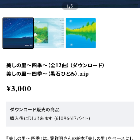
1
/3
美しの里〜四季〜（全12曲）（ダウンロード）
美しの里〜四季〜（黒石ひとみ）.zip
¥3,000
ダウンロード販売の商品
購入後にDL出来ます (61096617バイト)
『美しの里～四季』は、葉祥明さんの絵本『美しの里』をベースにし