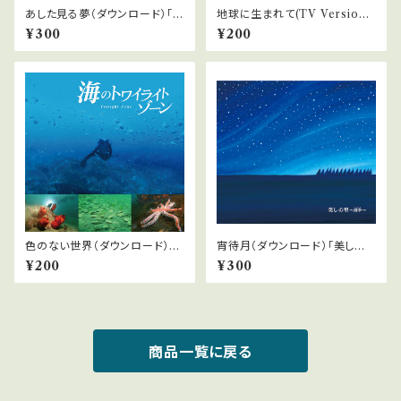
あした見る夢（ダウンロード）「美
地球に生まれて(TV Version)
しの里〜四季」より
（ダウンロード）『海のトワイライ
¥300
¥200
トゾーン』より
色のない世界（ダウンロード）
宵待月（ダウンロード）「美しの
『海のトワイライトゾーン』より
里〜四季」より
¥200
¥300
商品一覧に戻る