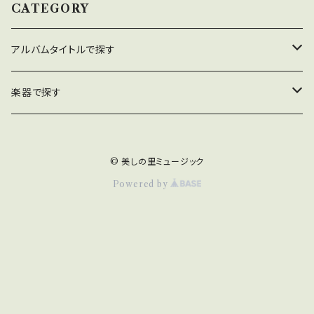
CATEGORY
アルバムタイトルで探す
美しの里〜四季
楽器で探す
海のトワイライトゾーン
ピアノ
© 美しの里ミュージック
Blue Bird Blue
ハープ
Powered by
ギター
バイオリン
チェロ