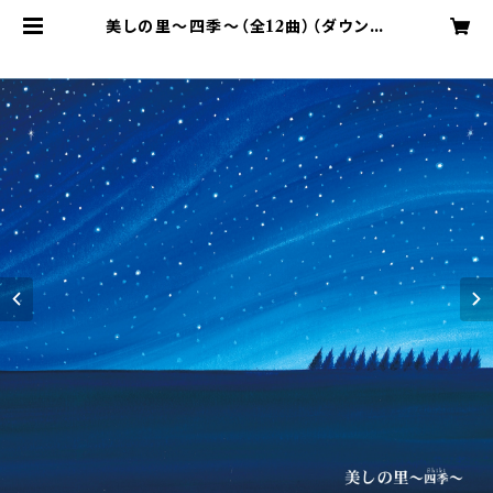
美しの里〜四季〜（全12曲）（ダウンロ
ード） | 美しの里ミュージック