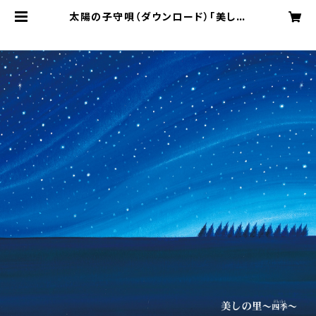
太陽の子守唄（ダウンロード）「美しの
里〜四季」より | 美しの里ミュージッ
ク