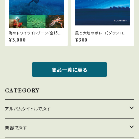
海のトワイライトゾーン(全15
風と大地のボレロ（ダウンロー
曲）（ダウンロード）
ド）「美しの里〜四季」より
¥3,000
¥300
商品一覧に戻る
CATEGORY
アルバムタイトルで探す
美しの里〜四季
楽器で探す